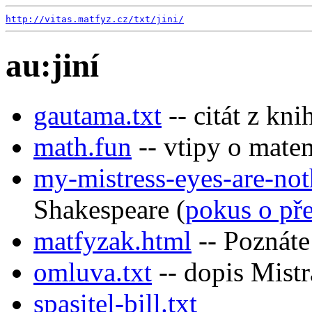
http://vitas.matfyz.cz/
txt/
jini/
au:jiní
gautama.txt
-- citát z kn
math.fun
-- vtipy o mate
my-mistress-eyes-are-noth
Shakespeare (
pokus o př
matfyzak.html
-- Poznáte
omluva.txt
-- dopis Mistr
spasitel-bill.txt