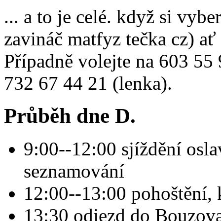
... a to je celé. když si vybe
zavináč matfyz tečka cz) a
Případně volejte na 603 55 
732 67 44 21 (lenka).
Průběh dne D.
9:00--12:00 sjíždění osl
seznamování
12:00--13:00 pohoštění, 
13:30 odjezd do Bouzov