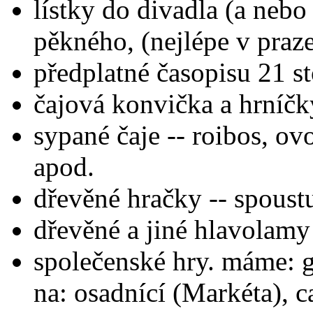
lístky do divadla (a nebo
pěkného, (nejlépe v praz
předplatné časopisu 21 s
čajová konvička a hrníčk
sypané čaje -- roibos, o
apod.
dřevěné hračky -- spoust
dřevěné a jiné hlavolamy
společenské hry. máme: g
na: osadnící (Markéta), c