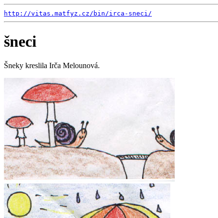
http://vitas.matfyz.cz/
bin/
irca-sneci/
šneci
Šneky kreslila Irča Melounová.