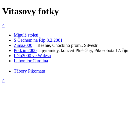
Vitasovy fotky
^
Minulé století
S Čechem na Říp 3.2.2001
Zima2000
-- Beanie, Chockiho prom., Silvestr
Podzim2000
-- pyramidy, koncert Plné čáry, Pikosobota 17. řij
Léto2000 ve Walesu
Laborator Carolina
Tábory Pikomatu
^