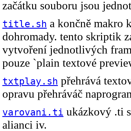
začátku souboru jsou jedno
a končně makro k
title.sh
dohromady. tento skriptik z
vytvoření jednotlivých fram
pouze `plain textové previe
přehrává textov
txtplay.sh
opravu přehráváč naprogram
ukázkový .ti 
varovani.ti
alianci iv.