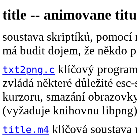
title -- animovane titu
soustava skriptíků, pomocí n
má budit dojem, že někdo p
klíčový program,
txt2png.c
zvládá některé důležité esc
kurzoru, smazání obrazovky,
(vyžaduje knihovnu libpng
klíčová soustava 
title.m4